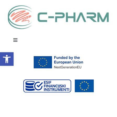
Skip
to
content
Toggle
Navigation
Open toolbar
O NAMA
PROIZVODNI PROGRAM
KATALOG
KONTAKT