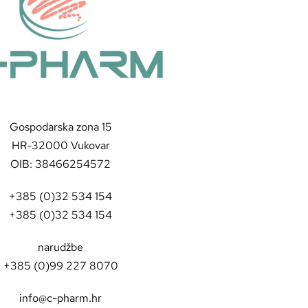
Gospodarska zona 15
HR-32000 Vukovar
OIB: 38466254572
+385 (0)32 534 154
+385 (0)32 534 154
narudžbe
+385 (0)99 227 8070
info@c-pharm.hr