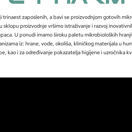
ji trinaest zaposlenih, a bavi se proizvodnjom gotovih mik
lopu proizvodnje vršimo istraživanje i razvoj inovativnih 
upaca. U ponudi imamo široku paletu mikrobioloških hranji
ganizama iz: hrane, vode, okoliša, kliničkog materijala u 
e, kao i za određivanje pokazatelja higijene i uzročnika kv