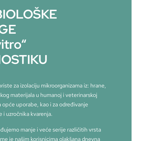
BIOLOŠKE
GE
itro“
NOSTIKU
oriste za izolaciju mikroorganizama iz: hrane,
ičkog materijala u humanoj i veterinarskoj
 opće uporabe, kao i za određivanje
e i uzročnika kvarenja.
đujemo manje i veće serije različitih vrsta
ime je našim korisnicima olakšana dnevna