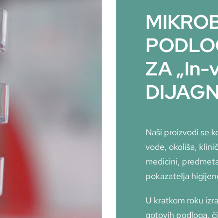
MIKRO
PODLO
ZA „In-v
DIJAG
Naši proizvodi se k
vode, okoliša, klin
medicini, predmeta
pokazatelja higijen
U kratkom roku izra
gotovih podloga, č