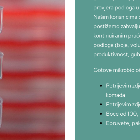
provjera podloga u 
Našim korisnicima 
postižemo zahvalju
kontinuiranim prać
podloga (boja, volu
produktivnost, gubi
Gotove mikrobiolo
Petrijevim zd
komada
Petrijevim zd
Boce od 100, 
Epruvete, pak