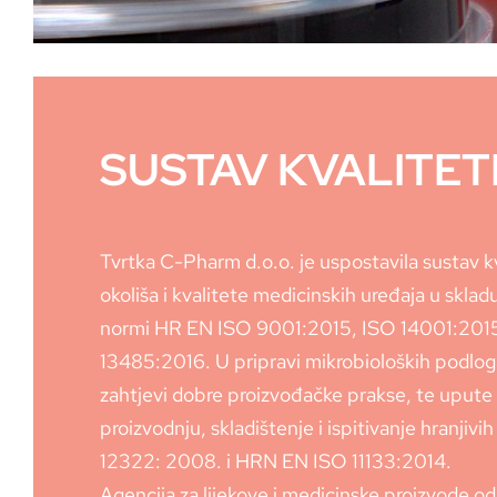
SUSTAV KVALITET
Tvrtka C-Pharm d.o.o. je uspostavila sustav kv
okoliša i kvalitete medicinskih uređaja u sklad
normi HR EN ISO 9001:2015, ISO 14001:2015
13485:2016. U pripravi mikrobioloških podlog
zahtjevi dobre proizvođačke prakse, te upute
proizvodnju, skladištenje i ispitivanje hranji
12322: 2008. i HRN EN ISO 11133:2014.
Agencija za lijekove i medicinske proizvode odo