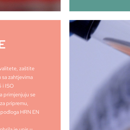
E
alitete, zaštite
u sa zahtjevima
 i ISO
a primjenjuju se
 za pripremu,
vih podloga HRN EN
brila je upis u