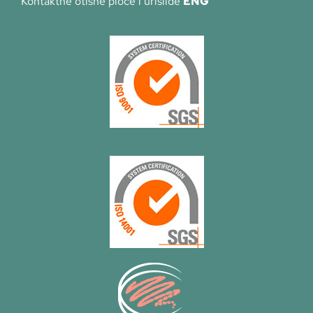
Kontaktne otisne ploče i urislide
ENG