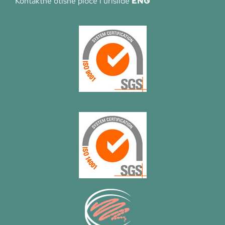
Kontaktne otisne ploče i urislide
ENG