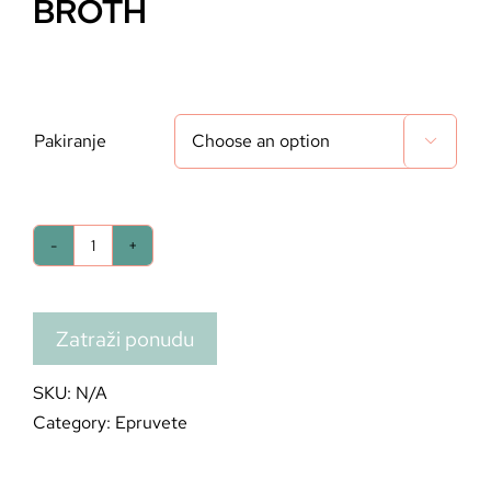
BROTH
Pakiranje

Zatraži ponudu
SKU:
N/A
Category:
Epruvete