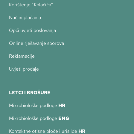
Korištenje “Kolačića”
Načini plaćanja
Opći uvjeti poslovanja
Online rješavanje sporova
Reklamacije
Uvjeti prodaje
LETCI I BROŠURE
Mikrobiološke podloge
HR
Mikrobiološke podloge
ENG
Kontaktne otisne ploče i urislide
HR