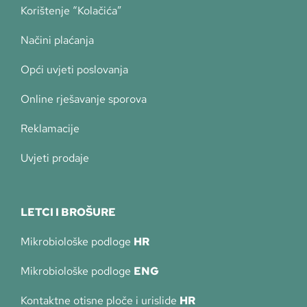
Korištenje “Kolačića”
Načini plaćanja
Opći uvjeti poslovanja
Online rješavanje sporova
Reklamacije
Uvjeti prodaje
LETCI I BROŠURE
Mikrobiološke podloge
HR
Mikrobiološke podloge
ENG
Kontaktne otisne ploče i urislide
HR