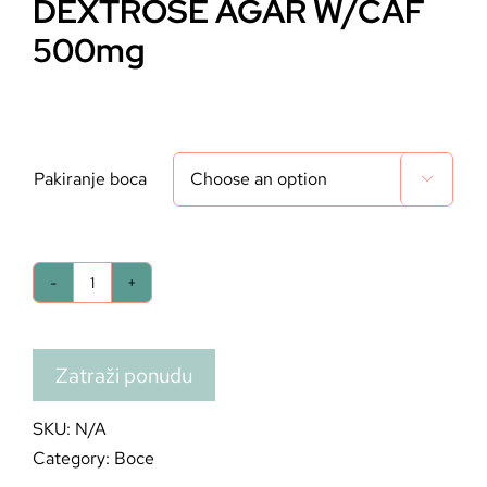
DEXTROSE AGAR W/CAF
500mg
Pakiranje boca

Zatraži ponudu
SKU:
N/A
Category:
Boce