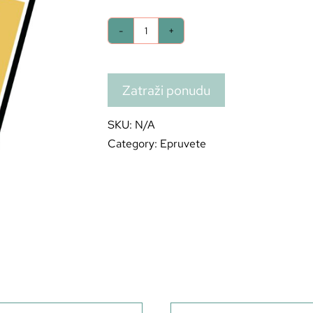
Zatraži ponudu
SKU:
N/A
Category:
Epruvete