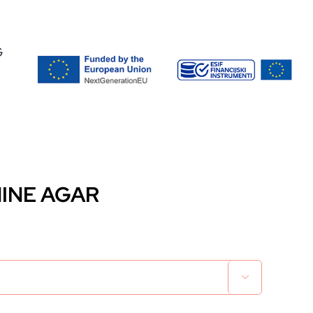
G
INE AGAR
