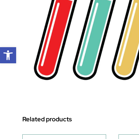
Open toolbar
Related products