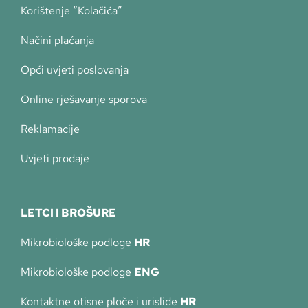
Korištenje “Kolačića”
Načini plaćanja
Opći uvjeti poslovanja
Online rješavanje sporova
Reklamacije
Uvjeti prodaje
LETCI I BROŠURE
Mikrobiološke podloge
HR
Mikrobiološke podloge
ENG
Kontaktne otisne ploče i urislide
HR