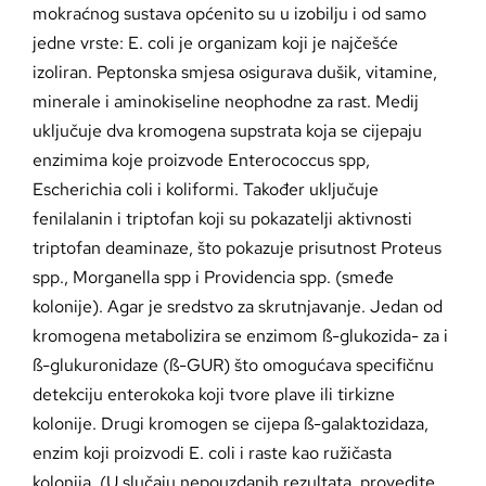
mokraćnog sustava općenito su u izobilju i od samo
jedne vrste: E. coli je organizam koji je najčešće
izoliran. Peptonska smjesa osigurava dušik, vitamine,
minerale i aminokiseline neophodne za rast. Medij
uključuje dva kromogena supstrata koja se cijepaju
enzimima koje proizvode Enterococcus spp,
Escherichia coli i koliformi. Također uključuje
fenilalanin i triptofan koji su pokazatelji aktivnosti
triptofan deaminaze, što pokazuje prisutnost Proteus
spp., Morganella spp i Providencia spp. (smeđe
kolonije). Agar je sredstvo za skrutnjavanje. Jedan od
kromogena metabolizira se enzimom ß-glukozida- za i
ß-glukuronidaze (ß-GUR) što omogućava specifičnu
detekciju enterokoka koji tvore plave ili tirkizne
kolonije. Drugi kromogen se cijepa ß-galaktozidaza,
enzim koji proizvodi E. coli i raste kao ružičasta
kolonija. (U slučaju nepouzdanih rezultata, provedite