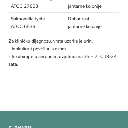
ATCC 27853
jantarne kolonije
Salmonella typhi
Dobar rast,
ATCC 6539
jantarne kolonije
Za kliničku dijagnozu, vrsta uzorka je urin.
- Inokulirati površinu s ezom.
- Inkubirajte u aerobnim uvjetima na 35 ± 2 °C 18-24
sata.
C-PHARM