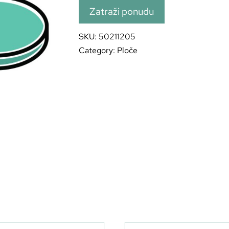
Zatraži ponudu
SKU:
50211205
Category:
Ploče